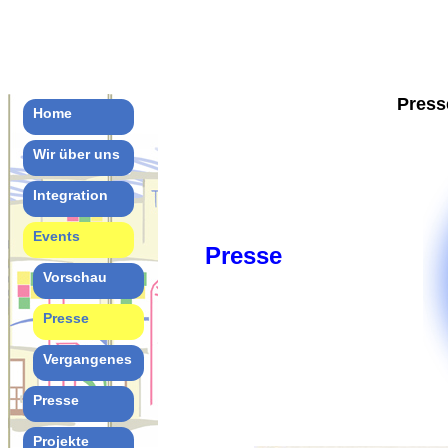
Press
Home
Wir über uns
Integration
Events
Presse
Vorschau
Presse
Vergangenes
Presse
Projekte