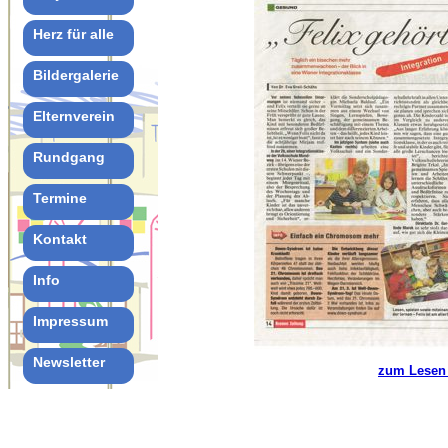
Herz für alle
Bildergalerie
Elternverein
Rundgang
Termine
Kontakt
Info
Impressum
Newsletter
zum Lesen d