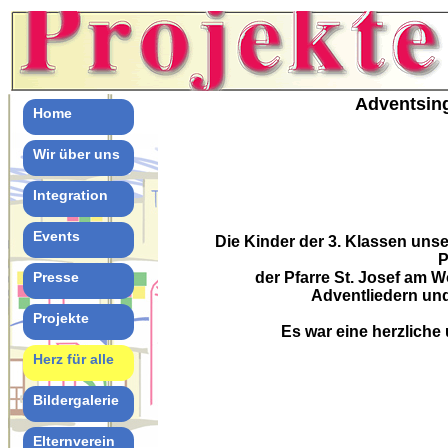
Adventsing
Home
Wir über uns
Integration
Events
Die Kinder der 3. Klassen uns
P
Presse
der Pfarre St. Josef am W
Adventliedern und
Projekte
Es war eine herzliche 
Herz für alle
Bildergalerie
Elternverein