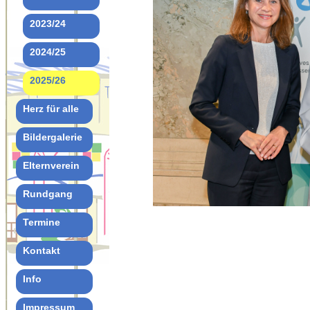
2023/24
2024/25
2025/26
Herz für alle
Bildergalerie
Elternverein
Rundgang
Termine
Kontakt
Info
Impressum