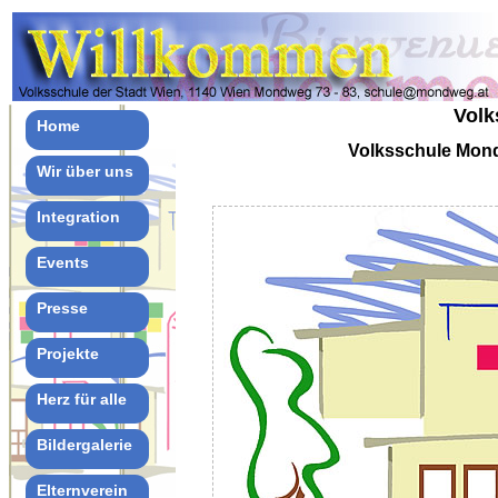
Vol
Home
Volksschule Mon
Wir über uns
Integration
Events
Presse
Projekte
Herz für alle
Bildergalerie
Elternverein