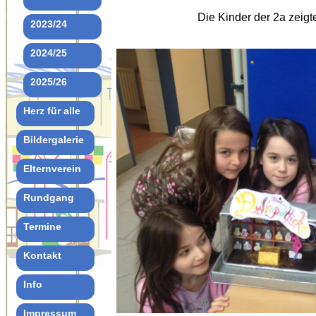
Die Kinder der 2a zeig
2023/24
2024/25
2025/26
Herz für alle
Bildergalerie
Elternverein
Rundgang
Termine
Kontakt
Info
Impressum