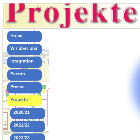
Home
Wir über uns
Integration
Events
Presse
Projekte
2020/21
2021/22
2022/23