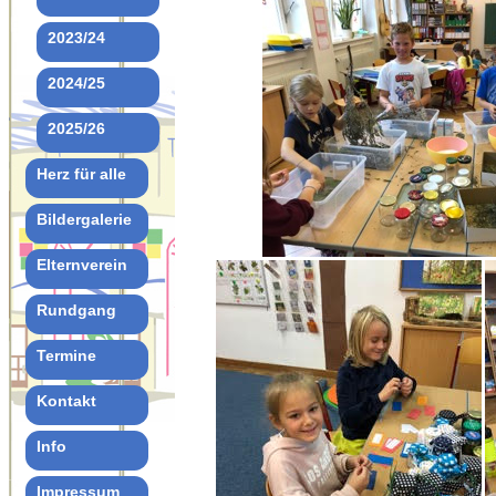
2023/24
2024/25
2025/26
Herz für alle
Bildergalerie
Elternverein
Rundgang
Termine
Kontakt
Info
Impressum