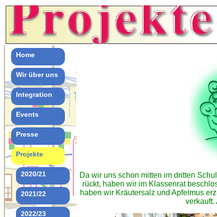
Home
Wir über uns
Integration
Events
Presse
Projekte
2020/21
Da wir uns schon mitten im dritten Schu
rückt, haben wir im Klassenrat beschl
haben wir Kräutersalz und Apfelmus er
2021/22
verkauft
2022/23