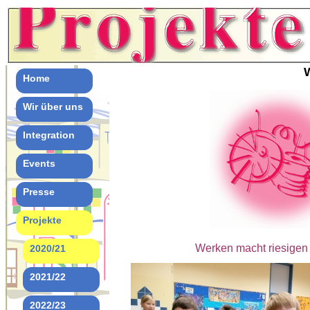
Home
Wir über uns
Integration
Events
Presse
Projekte
Werken macht riesigen
2020/21
2021/22
2022/23