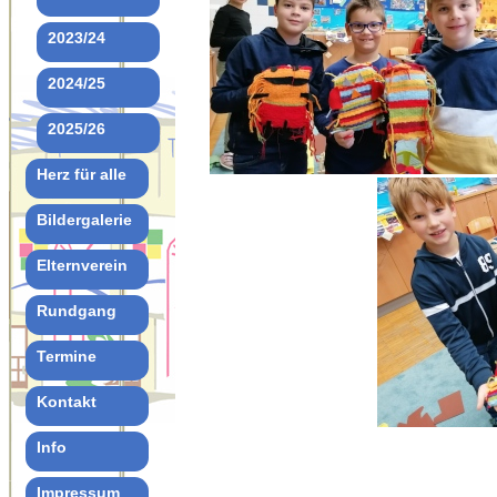
2023/24
2024/25
2025/26
Herz für alle
Bildergalerie
Elternverein
Rundgang
Termine
Kontakt
Info
Impressum