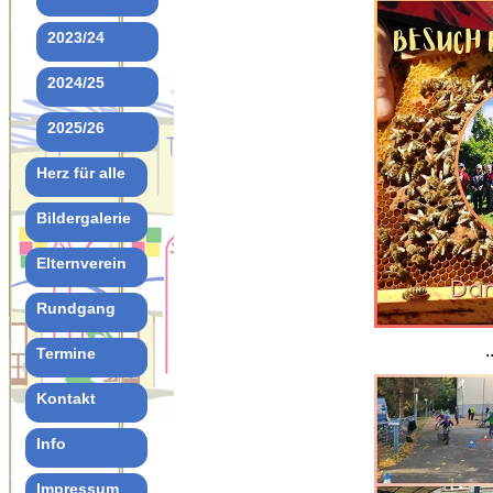
2023/24
2024/25
2025/26
Herz für alle
Bildergalerie
Elternverein
Rundgang
.
Termine
Kontakt
Info
Impressum