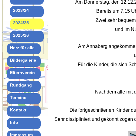
Am Donnerstag, den 12.12.25
2023/24
Bereits um 7.15 Uh
Zwei sehr bequeme
2024/25
und im Nu
2025/26
Am Annaberg angekommen, w
Herz für alle
u
Bildergalerie
Für die Kinder, die sich S
Elternverein
Rundgang
Nachdem alle mit d
Termine
Kontakt
Die fortgeschrittenen Kinder d
Sehr diszipliniert und gekonnt zogen 
Info
Impressum