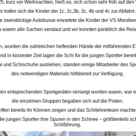
, kurz vor Weihnachten, hieß es, sich schon sehr früh auf de
r trafen sich die Kinder der 1c, 2c,3b, 3c, 4b und 4c zur Abfahr
 zweistöckige Autobusse erwartete die Kinder der VS Mondwe
 waren alle Sachen verstaut und wir konnten pünktlich die Reis
urden die zahlreichen helfenden Hände der mitfahrenden Elt
nd in kürzester Zeit lagen die Schi für die jungen Sportler bereit
chi und Schischuhe ausliehen, standen einige Mitarbeiter des Sp
des notwendigen Materials hilfsbereit zur Verfügung.
en entsprechenden Sportgeräten versorgt worden waren, war es
die einzelnen Gruppen begaben sich auf die Pisten.
urften bereits ihr Können zeigen und das Schilehrerteam machte
die jungen Sportler ihre Spuren in den Schnee – größtenteils sc
Schiführung.