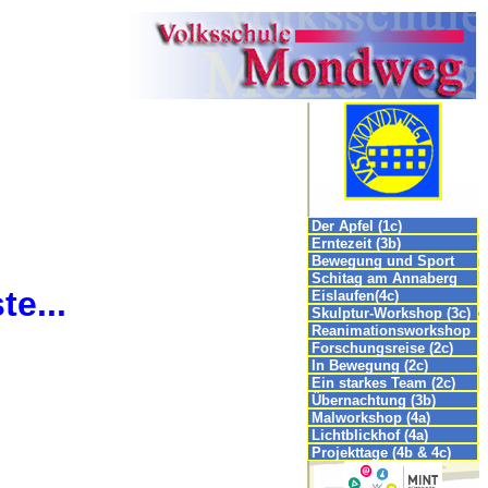
Der Apfel (1c)
Erntezeit (3b)
Bewegung und Sport
(4c)
Schitag am Annaberg
te...
(1c, 2c, 3b, 3c, 4b, 4c)
Eislaufen(4c)
Skulptur-Workshop (3c)
Reanimationsworkshop
(3c)
Forschungsreise (2c)
In Bewegung (2c)
Ein starkes Team (2c)
Übernachtung (3b)
Malworkshop (4a)
Lichtblickhof (4a)
Projekttage (4b & 4c)